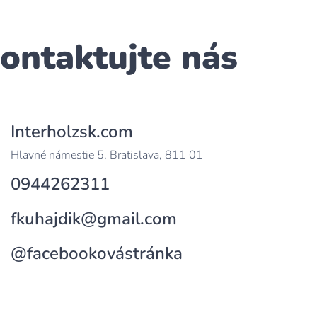
ontaktujte nás
Interholzsk.com
Hlavné námestie 5, Bratislava, 811 01
0944262311
fkuhajdik@gmail.com
@facebookovástránka